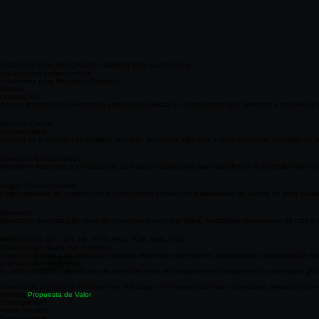
ACCESO A LOS MERCADOS FINANCIEROS GLOBALES
capacidades institucionales
Soluciones para Mercados Globales
Divisas
Liquidez FX
Acceso institucional a mercados globales de divisas en operaciones spot, forwards y soluciones
Materias Primas
(Commodities)
Gestión de exposición en metales, energía, productos agrícolas y otros mercados estratégicos m
Derivados Estructurados
Ingeniería financiera a la medida de su balance corporativo para transformar la incertidumbre m
Pagos Transfronterizos
Pagos globales de corporativos a proveedores extranjeros y liquidación de divisas en gran volu
Ejecución
Operación avanzada de mesa de dinero para optimizar flujos, rentabilizar remanentes de caja y ej
MERCADOS: NY, LON, HK, TYO, FRA, TOR, SHA, SHZ.
Conectividad Global Sin Fronteras
Conexión directa a los principales centros financieros del mundo, garantizando una ejecución óp
El Estándar
Institucional
En MESADINERO, redefinimos la conexión entre las instituciones financieras y los mercados globa
Este mismo principio lo aplicamos en el trabajo con nuestros clientes corporativos, llevando las m
Nuestra
Propuesta de Valor
Conectividad
Visión Técnica
Transparencia