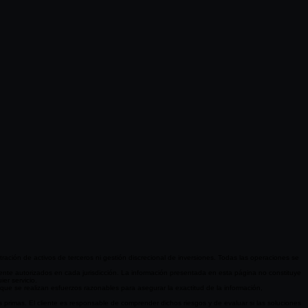
ción de activos de terceros ni gestión discrecional de inversiones. Todas las operaciones se
nte autorizados en cada jurisdicción. La información presentada en esta página no constituye
er servicio.
que se realizan esfuerzos razonables para asegurar la exactitud de la información,
 primas. El cliente es responsable de comprender dichos riesgos y de evaluar si las soluciones