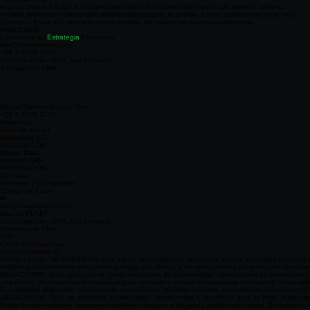
Acceso directo y fluido a los principales hubs financieros del mundo con latencia mínima.
Análisis profundo y estrategias personalizadas para la gestión a nivel institucional de activos.
Ejecución limpia con spreads institucionales, sin márgenes ocultos ni asimetrías.
HABLEMOS
Evolucione su
Estrategia
Financiera
info@mesadinero.com
+56 2 6469 3745
San Sebastián 2957, Las Condes.
Santiago de Chile
Global Markets Access Firm
+56 2 6469 3745
WhatsApp
Links de interés
Bloomberg LEI
REGULACIÓN
Market Data
Registro CMF
PREVENCIÓN
Contacto
Términos y Condiciones
Código de Ética
✉
info@mesadinero.com
Manual PLAFT
San Sebastián 2957, Las Condes.
Santiago de Chile
CMV
Canal de Denuncias
Charts powered by
AVISO LEGAL: MESADINERO SpA. no es una institución financiera, banco, corredora de bolsa ni ad
realizan exclusivamente por cuenta y riesgo del cliente, y siempre a través de entidades financi
MESADINERO SpA. actúa como canal corporativo de conectividad, optimización de condiciones come
una oferta, recomendación o solicitud para comprar o vender instrumentos financieros, ni reemplaz
El contenido disponible —incluyendo cotizaciones, análisis, reportes, comentarios de mercado o m
MESADINERO SpA. no garantiza su integridad, oportunidad o veracidad, y no se hace responsabl
Todas las operaciones financieras conllevan riesgos, incluyendo pérdida de capital, fluctuacione