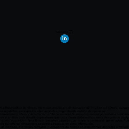
Contacto
ministradora de fondos. No realiza actividades de captación de recursos del público, administra
eras reguladas, nacionales o internacionales, dependiendo del tipo de operación.
rciales y referenciamiento técnico hacia servicios financieros provistos por terceros debidame
a el análisis profesional independiente que cada cliente debe realizar antes de contratar cualqui
aterial educativo— tiene fines informativos y puede estar sujeto a cambios sin previo aviso. Aun
e por errores, omisiones o decisiones basadas en dicha información.
s de mercado, exposición cambiaria y variaciones de precios en instrumentos derivados o materias