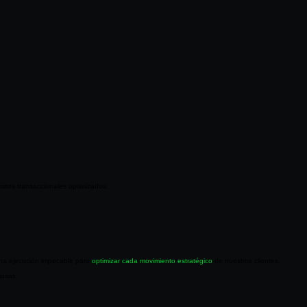
ostos transaccionales optimizados.
 una ejecución impecable para
optimizar cada movimiento estratégico
de nuestros clientes.
arias.