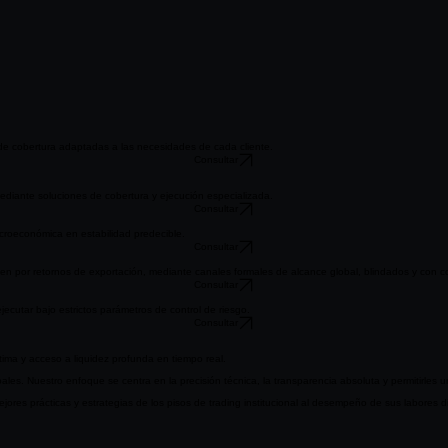
 de cobertura adaptadas a las necesidades de cada cliente.
Consultar
ediante soluciones de cobertura y ejecución especializada.
Consultar
acroeconómica en estabilidad predecible.
Consultar
men por retornos de exportación, mediante canales formales de alcance global, blindados y con c
Consultar
ecutar bajo estrictos parámetros de control de riesgo.
Consultar
tima y acceso a liquidez profunda en tiempo real.
les. Nuestro enfoque se centra en la precisión técnica, la transparencia absoluta y permitirles
ejores prácticas y estrategias de los pisos de trading institucional al desempeño de sus labores di